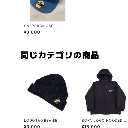
SNAPBACK CAP
¥3,000
同じカテゴリの商品
LOGOTAG BEANIE
BORN LOGO HOODED J
CKET
¥3,000
¥18,000