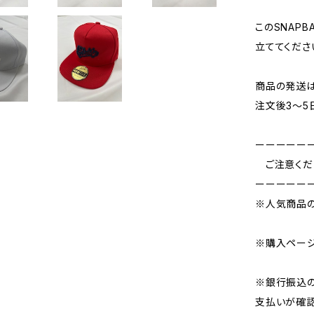
このSNAP
立ててくださ
商品の発送
注文後3〜5
ーーーーー
ご注意くだ
ーーーーー
※人気商品の
※購入ページ
※銀行振込の
支払いが確認