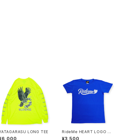
YATAGARASU LONG TEE
RideMe HEART LOGO TE
E
¥6,000
¥3,500