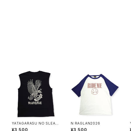
A
YATAGARASU NO SLEAVE
N RAGLAN2026
UCHIDA SP
¥3,500
¥3,500