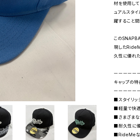
材を使用して
ュアルスタイ
躍すること間
このSNAP
現したRid
久性に優れた
ーーーーー
キャップの特
ーーーーー
■スタイリッ
■軽量で快
■さまざまな
■耐久性に
■RideM